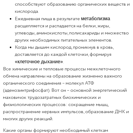
способствуют образованию органических веществ и
кислорода.
Ежедневная пища в результате
метаболизма
расщепляется и распадается на белки, жиры,
углеводы, аминокислоты, полисахариды и множество
других необходимых питательных элементов.
Когда мы дышим кислород, проникнув в кровь,
доставляется до каждой клеточки, формируя
.
«клеточное дыхание»
Все химические и тепловые процессы межклеточного
обмена направлены на образование жизненно важного
органического соединения – молекул АТФ
(аденозинтрифосфат). Вот он – основной энергетический
маховичок трудозатратных биохимических и
физиологических процессов: сокращение мышц,
распространение нервных импульсов, образование ДНК и
многих других реакций.
Какие органы формируют необходимый клеткам