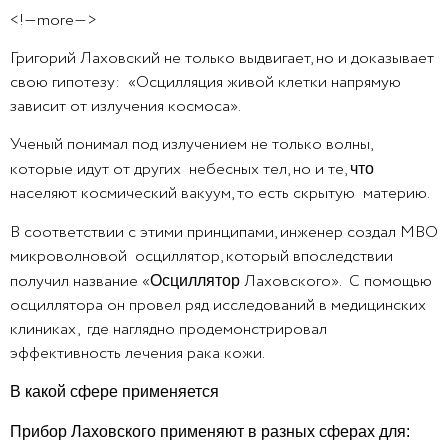
<!—more—>
Григорий Лаховский не только выдвигает, но и доказывает
свою гипотезу: «Осцилляция живой клетки напрямую
зависит от излучения космоса».
Ученый понимал под излучением не только волны,
которые идут от других небесных тел, но и те,
что
населяют космический вакуум, то есть скрытую материю.
В соответствии с этими принципами, инженер создал МВО
микроволновой осциллятор, который впоследствии
получил название «
Лаховского». С помощью
Осциллятор
осциллятора он провел ряд исследований в медицинских
клиниках, где наглядно продемонстрировал
эффективность лечения рака кожи.
В какой сфере
применяется
Прибор Лаховского
применяют
в разных сферах
для
: